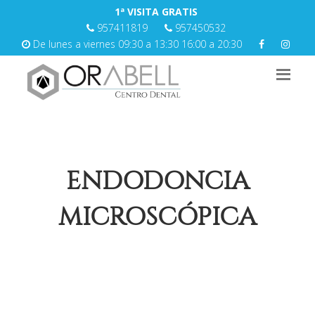
1ª VISITA GRATIS
957411819
957450532
De lunes a viernes 09:30 a 13:30 16:00 a 20:30
ENDODONCIA
MICROSCÓPICA