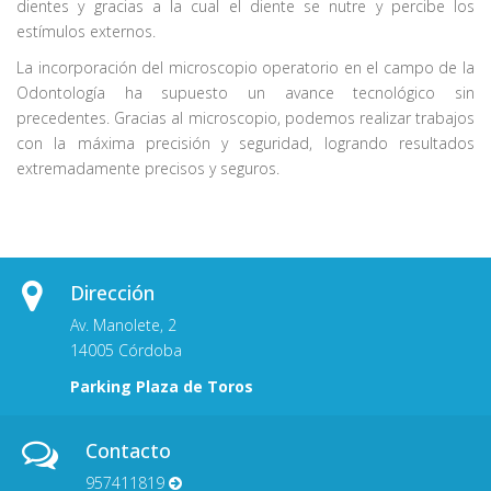
dientes y gracias a la cual el diente se nutre y percibe los
estímulos externos.
La incorporación del microscopio operatorio en el campo de la
Odontología ha supuesto un avance tecnológico sin
precedentes. Gracias al microscopio, podemos realizar trabajos
con la máxima precisión y seguridad, logrando resultados
extremadamente precisos y seguros.
Dirección
Av. Manolete, 2
14005 Córdoba
Parking Plaza de Toros
Contacto
957411819