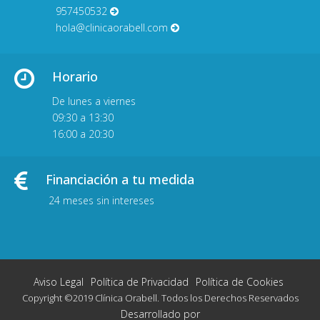
957450532
hola@clinicaorabell.com
Horario
De lunes a viernes
09:30 a 13:30
16:00 a 20:30
Financiación a tu medida
24 meses sin intereses
Aviso Legal
Política de Privacidad
Política de Cookies
Copyright ©2019 Clínica Orabell. Todos los Derechos Reservados
Desarrollado por